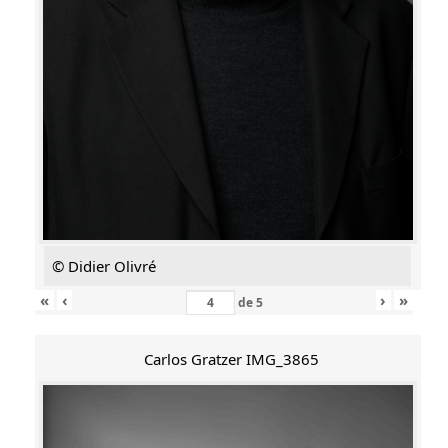
© Didier Olivré
«
‹
›
»
de
5
Carlos Gratzer IMG_3865