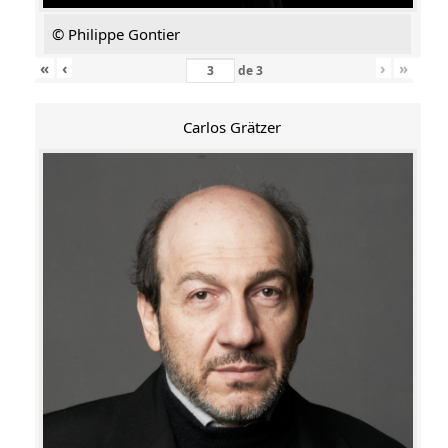
© Philippe Gontier
«
‹
›
»
de
3
Carlos Grätzer