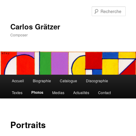
Aller
au
Rech
contenu
principal
Carlos Grätzer
Composer
Menu
Accueil
Biographie
Catalogue
Discographie
principal
Photos
Textes
Medias
Actualités
Contact
Portraits