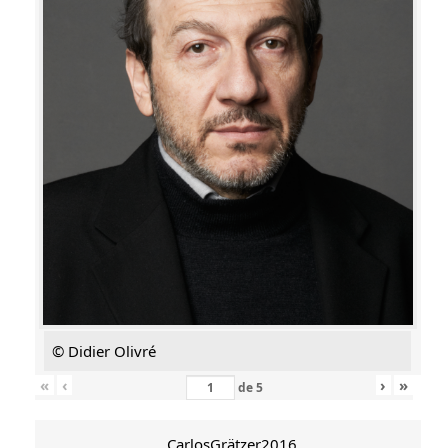
© Didier Olivré
«
‹
›
»
de
5
CarlosGrätzer2016