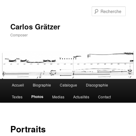
Aller
au
Rech
contenu
principal
Carlos Grätzer
Composer
Menu
Accueil
Biographie
Catalogue
Discographie
principal
Photos
Textes
Medias
Actualités
Contact
Portraits