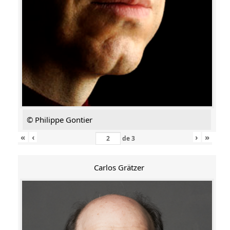
© Philippe Gontier
«
‹
›
»
de
3
Carlos Grätzer