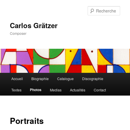
Aller
au
Rech
contenu
principal
Carlos Grätzer
Composer
Menu
Accueil
Biographie
Catalogue
Discographie
principal
Photos
Textes
Medias
Actualités
Contact
Portraits