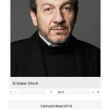
© Didier Olivré
«
‹
›
»
de
5
CarlosGrätzer2016