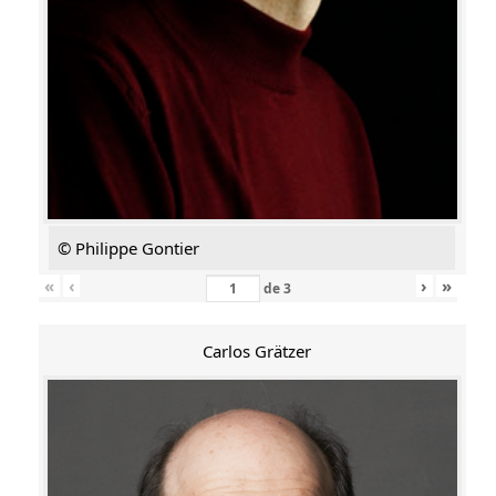
© Philippe Gontier
«
‹
›
»
de
3
Carlos Grätzer