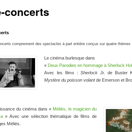
é-concerts
erts
ncerts comprennent des spectacles à part entière conçus sur quatre thèmes 
Le cinéma burlesque dans
«
Deux Parodies en hommage à Sherlock H
Avec les films :
Sherlock Jr.
de Buster 
Mystère du poisson volant
de Emerson et Bro
.
issance du cinéma dans «
Méliès, le magicien du
ma
» Avec une sélection thématique de films de
es Méliès.