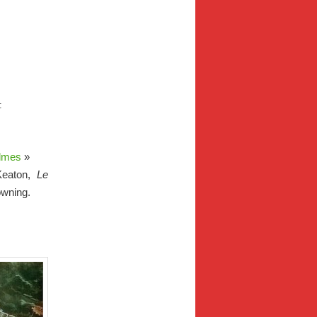
:
olmes
»
Keaton,
Le
wning.