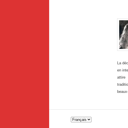
.
La dé
en int
attir
tradit
beaux-