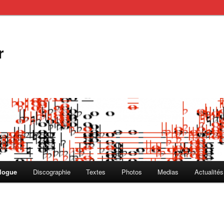
r
logue
Discographie
Textes
Photos
Medias
Actualités