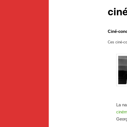
cin
Ciné-conc
Ces ciné-co
La na
ciné
Georg