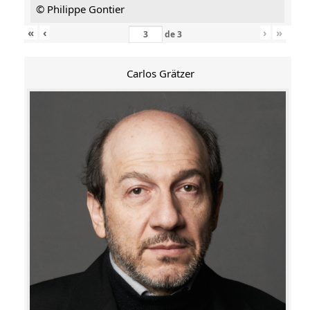
© Philippe Gontier
«
‹
›
»
de
3
Carlos Grätzer