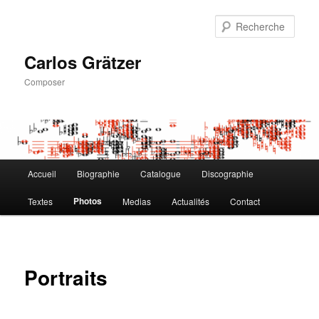
Aller
au
Rech
contenu
principal
Carlos Grätzer
Composer
Menu
Accueil
Biographie
Catalogue
Discographie
principal
Photos
Textes
Medias
Actualités
Contact
Portraits