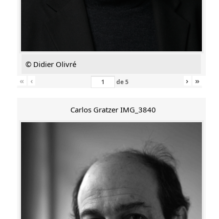
© Didier Olivré
«
‹
›
»
de
5
Carlos Gratzer IMG_3840