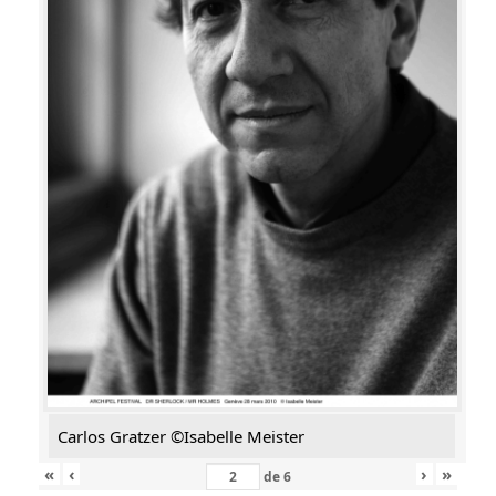
Carlos Gratzer ©Isabelle Meister
«
‹
›
»
de
6