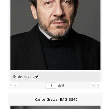
© Didier Olivré
«
‹
›
»
de
5
Carlos Gratzer IMG_3840