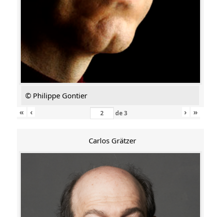
© Philippe Gontier
«
‹
›
»
de
3
Carlos Grätzer