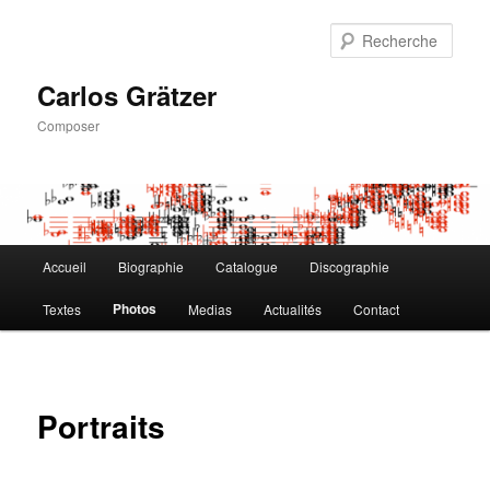
Aller
au
Rech
contenu
principal
Carlos Grätzer
Composer
Menu
Accueil
Biographie
Catalogue
Discographie
principal
Photos
Textes
Medias
Actualités
Contact
Portraits