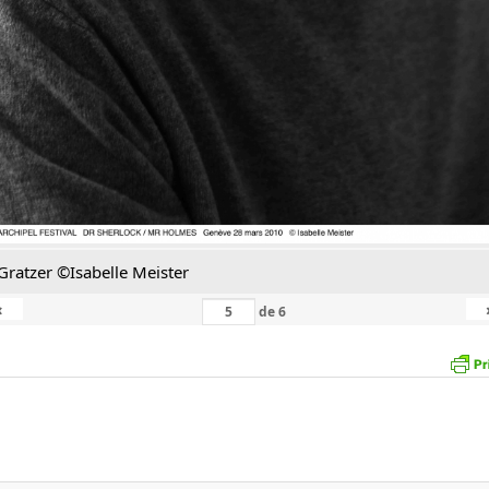
Gratzer ©Isabelle Meister
‹
de
6