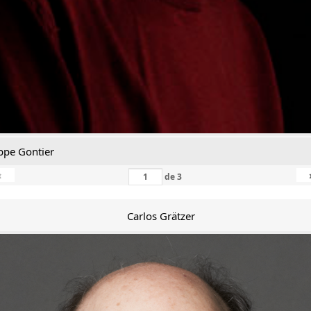
ppe Gontier
‹
de
3
Carlos Grätzer