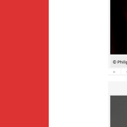
© Phili
«