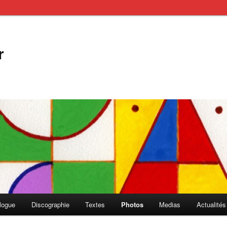
r
logue
Discographie
Textes
Photos
Medias
Actualités