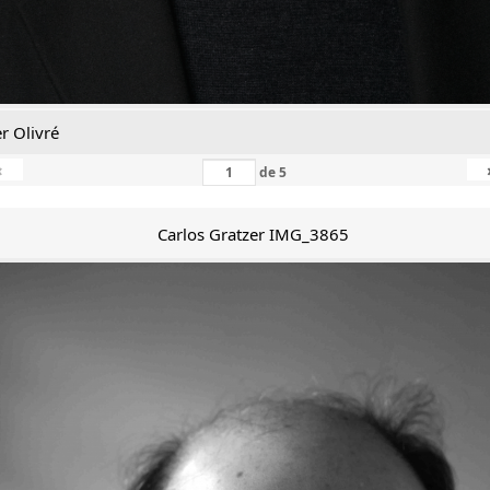
r Olivré
‹
de
5
Carlos Gratzer IMG_3865