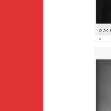
© Didie
«