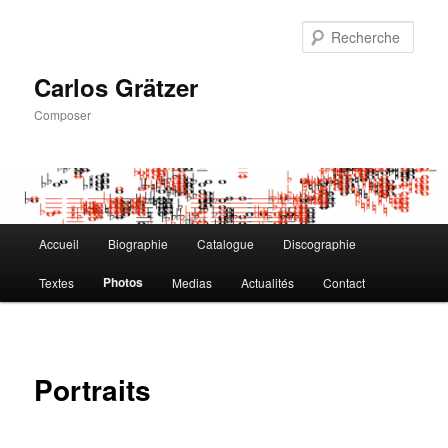
Aller
au
Rech
contenu
principal
Carlos Grätzer
Composer
Menu
Accueil
Biographie
Catalogue
Discographie
principal
Photos
Textes
Medias
Actualités
Contact
Portraits