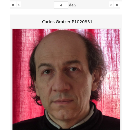
«
‹
›
»
de
5
Carlos Gratzer P1020831