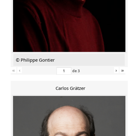
© Philippe Gontier
«
‹
›
»
de
3
Carlos Grätzer