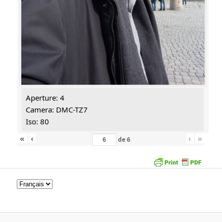
Aperture: 4
Camera: DMC-TZ7
Iso: 80
«
‹
›
»
de
6