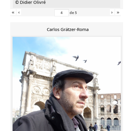
© Didier Olivré
«
‹
›
»
de
5
Carlos Grätzer-Roma