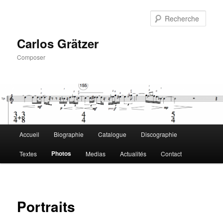
Aller
au
Rech
contenu
principal
Carlos Grätzer
Composer
Menu
Accueil
Biographie
Catalogue
Discographie
principal
Photos
Textes
Medias
Actualités
Contact
Portraits