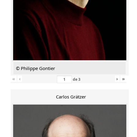
© Philippe Gontier
«
‹
›
»
de
3
Carlos Grätzer