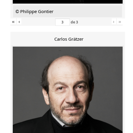
© Philippe Gontier
«
‹
›
»
de
3
Carlos Grätzer