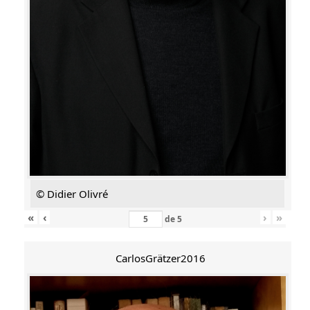
© Didier Olivré
«
‹
›
»
de
5
CarlosGrätzer2016