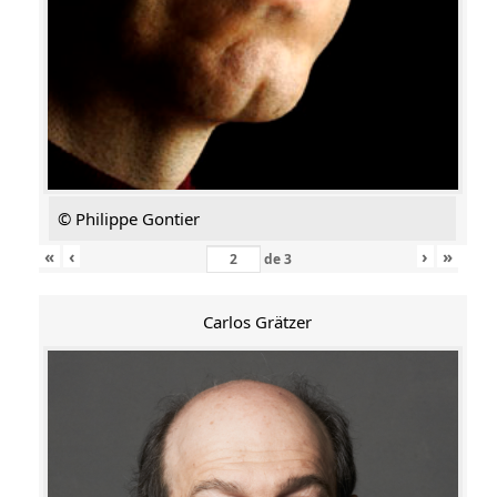
© Philippe Gontier
«
‹
›
»
de
3
Carlos Grätzer