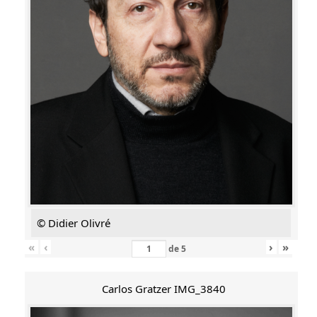
© Didier Olivré
«
‹
›
»
de
5
Carlos Gratzer IMG_3840