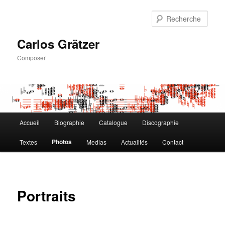
Aller
au
Rech
contenu
principal
Carlos Grätzer
Composer
Menu
Accueil
Biographie
Catalogue
Discographie
principal
Photos
Textes
Medias
Actualités
Contact
Portraits