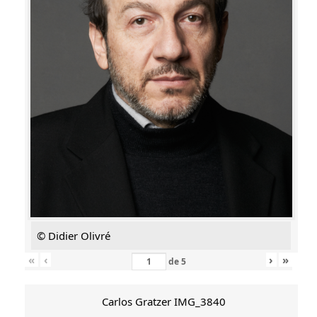
© Didier Olivré
«
‹
›
»
de
5
Carlos Gratzer IMG_3840