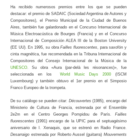
Ha recibido numerosos premios entre los que se pueden
destacar: el premio de SADAIC (Sociedad Argentina de Autores y
Compositores), el Premio Municipal de la Ciudad de Buenos
Aires, también fue galardonado en el Concurso Internacional de
Música Electroacústica de Bourges (Francia) y en el Concurso
Internacional de Composición ALEA III de la Boston University
(EE UU). En 1995, su obra
Failles fluorescentes
, para saxofón y
cinta magnética, fue recomendada en la Tribuna Internacional de
Compositores del Consejo Internacional de la Música de la
UNESCO
. Su obra «Aura (par-delà les résonances)», fue
seleccionada en los
World Music Days 2000
(ISCM
Luxembourg) y también obtuvo el 1er premio en el Simposio
Franco Europeo de la trompeta.
De su catálogo se pueden citar:
Découvertes
(1985), encargo del
Ministerio de Cultura de Francia, estrenada por el Ensemble
2e2m en el Centro Georges Pompidou de París.
Failles
fluorescentes
(1991) encargo de la UPIC para el septuagésimo
aniversario de I. Xenaquis, que se estrenó en Radio France.
Desarraigo
estrenada por Roberto Aussel (guitarra)
Mouvements