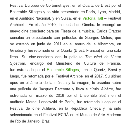
Festival Europeo de Cortometrajes, en el Quartz de Brest por el
Ensemble Sillages y ha sido presentado en París, Lyon, Madrid,
en el Auditorio Nacional, y en Suiza, en el
Victoria Hall
– Festival
Archipel. En el año 2010, la ciudad de Ginebra le encargó un
nuevo cine concierto para su Fiesta de la música. Carlos Grätzer
concibió un espectáculo con películas de Georges Méliès, que
se estrenó en junio de 2011 en el teatro de la Alhambra, en
Ginebra y fue retomado en el Quartz (Brest, Francia) en una sala
llena. Su cine-concierto con la película
The wind
de Victor
Sjöström, encargo del Ministerio de Cultura de Francia,
fue estrenado por el
Ensemble Sillages
, en el Quartz, Brest y
luego, fue retomada por el
Festival Archipel en el 2017. Su último
opus en el ámbito de la música y la imagen, lo escribió sobre
una película de Jacques Perconte y lleva el título
Albâtre
, fue
estrenada en marzo de 2018 por el Ensemble 2e2m en el
auditorio Marcel Landowski de París, fue retomada luego en el
Festival de cine Ji.hlava, en la República Checa y ha sido
seleccionada en el Festival ECRÃ en el Museo de Arte Moderno
de Rio de Janeiro, Brazil.