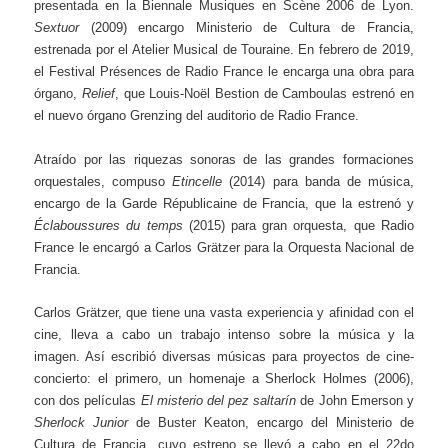
presentada en la Biennale Musiques en Scène 2006 de Lyon.
Sextuor
(2009) encargo Ministerio de Cultura de Francia,
estrenada por el Atelier Musical de Touraine. En febrero de 2019,
el Festival Présences de Radio France le encarga una obra para
órgano,
Relief
, que Louis-Noël Bestion de Camboulas estrenó en
el nuevo órgano Grenzing del auditorio de Radio France.
Atraído por las riquezas sonoras de las grandes formaciones
orquestales, compuso
Etincelle
(2014) para banda de música,
encargo de la Garde Républicaine de Francia, que la estrenó y
Éclaboussures du temps
(2015) para gran orquesta, que Radio
France le encargó a Carlos Grätzer para la Orquesta Nacional de
Francia.
Carlos Grätzer, que tiene una vasta experiencia y afinidad con el
cine, lleva a cabo un trabajo intenso sobre la música y la
imagen. Así escribió diversas músicas para proyectos de cine-
concierto: el primero, un homenaje a Sherlock Holmes (2006),
con dos películas
El misterio del pez saltarín
de John Emerson y
Sherlock Junior
de Buster Keaton, encargo del Ministerio de
Cultura de Francia, cuyo estreno se llevó a cabo en el 22do