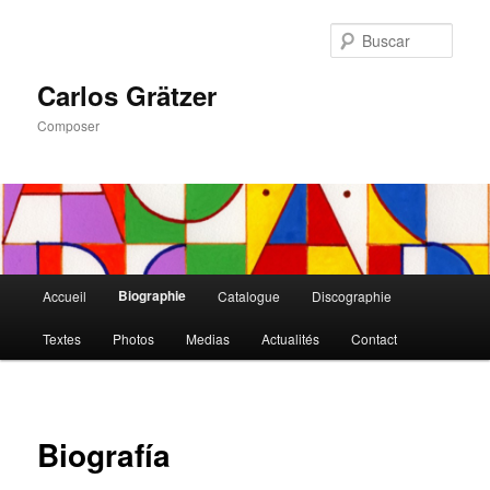
Ir
al
Busc
contenido
principal
Carlos Grätzer
Composer
Menú
Biographie
Accueil
Catalogue
Discographie
principal
Textes
Photos
Medias
Actualités
Contact
Biografía