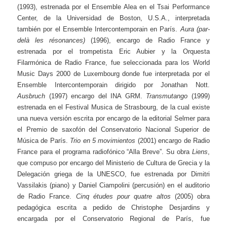
(1993), estrenada por el Ensemble Alea en el Tsai Performance
Center, de la Universidad de Boston, U.S.A., interpretada
también por el Ensemble Intercontemporain en París.
Aura (par-
delà les résonances)
(1996), encargo de Radio France y
estrenada por el trompetista Eric Aubier y la Orquesta
Filarmónica de Radio France, fue seleccionada para los World
Music Days 2000 de Luxembourg donde fue interpretada por el
Ensemble Intercontemporain dirigido por Jonathan Nott.
Ausbruch
(1997) encargo del INA GRM.
Transmutango
(1999)
estrenada en el Festival Musica de Strasbourg, de la cual existe
una nueva versión escrita por encargo de la editorial Selmer para
el Premio de saxofón del Conservatorio Nacional Superior de
Música de París.
Trio en 5 movimientos
(2001) encargo de Radio
France para el programa radiofónico “Alla Breve”. Su obra
Liens
,
que compuso por encargo del Ministerio de Cultura de Grecia y la
Delegación griega de la UNESCO, fue estrenada por Dimitri
Vassilakis (piano) y Daniel Ciampolini (percusión) en el auditorio
de Radio France.
Cinq études pour quatre altos
(2005) obra
pedagógica escrita a pedido de Christophe Desjardins y
encargada por el Conservatorio Regional de París, fue