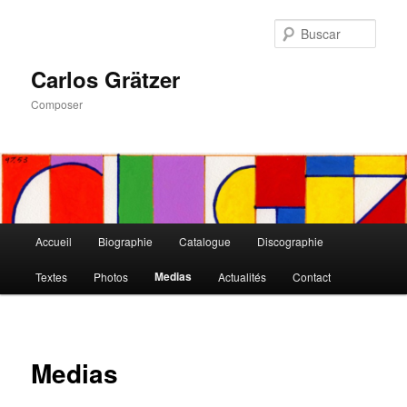
Ir
al
Busc
contenido
principal
Carlos Grätzer
Composer
Menú
Accueil
Biographie
Catalogue
Discographie
principal
Medias
Textes
Photos
Actualités
Contact
Medias