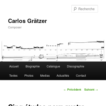
Aller
au
Rech
contenu
principal
Carlos Grätzer
Composer
Menu
Accueil
Biographie
Catalogue
Discographie
principal
Textes
Photos
Medias
Actualités
Contact
Navigation
←
Précédent
Suivant
→
des
articles