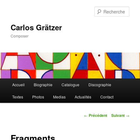
Aller
au
Rech
contenu
principal
Carlos Grätzer
Composer
Menu
Accueil
Biographie
Catalogue
Discographie
principal
Textes
Photos
Medias
Actualités
Contact
Navigation
←
Précédent
Suivant
→
des
articles
Fragments