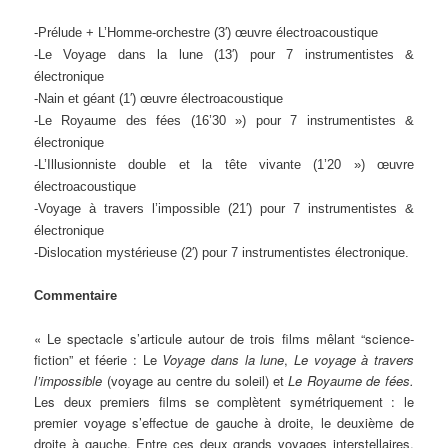
-Prélude + L’Homme-orchestre (3′) œuvre électroacoustique
-Le Voyage dans la lune (13′) pour 7 instrumentistes &
électronique
-Nain et géant (1′) œuvre électroacoustique
-Le Royaume des fées (16’30 ») pour 7 instrumentistes &
électronique
-L’Illusionniste double et la tête vivante (1’20 ») œuvre
électroacoustique
-Voyage à travers l’impossible (21′) pour 7 instrumentistes &
électronique
-Dislocation mystérieuse (2′) pour 7 instrumentistes électronique.
Commentaire
« Le spectacle s’articule autour de trois films mêlant “science-
fiction” et féerie : Le
Voyage dans la lune
,
Le voyage à travers
l’impossible
(voyage au centre du soleil) et
Le Royaume de fées.
Les deux premiers films se complètent symétriquement : le
premier voyage s’effectue de gauche à droite, le deuxième de
droite à gauche. Entre ces deux grands voyages interstellaires,