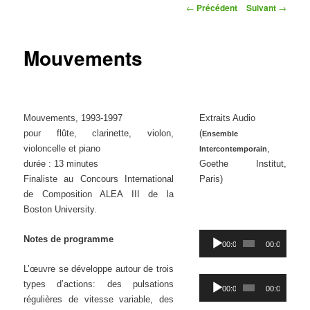
Navigation
←
Précédent
Suivant
→
des
articles
Mouvements
Mouvements, 1993-1997
.
Extraits Audio
pour flûte, clarinette, violon,
(
Ensemble
violoncelle et piano
,
Intercontemporain
durée : 13 minutes
Goethe Institut,
Finaliste au Concours International
Paris)
de Composition ALEA III de la
.
Boston University.
Lecteur
Notes de programme
00:00
00:00
audio
L’œuvre se développe autour de trois
Lecteur
types d’actions: des pulsations
00:00
00:00
audio
régulières de vitesse variable, des