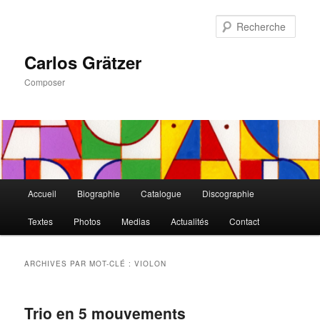
Aller
Aller
au
au
Rech
contenu
contenu
principal
secondaire
Carlos Grätzer
Composer
Menu
Accueil
Biographie
Catalogue
Discographie
principal
Textes
Photos
Medias
Actualités
Contact
ARCHIVES PAR MOT-CLÉ :
VIOLON
Trio en 5 mouvements