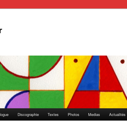
r
logue
Discographie
Textes
Photos
Medias
Actualités