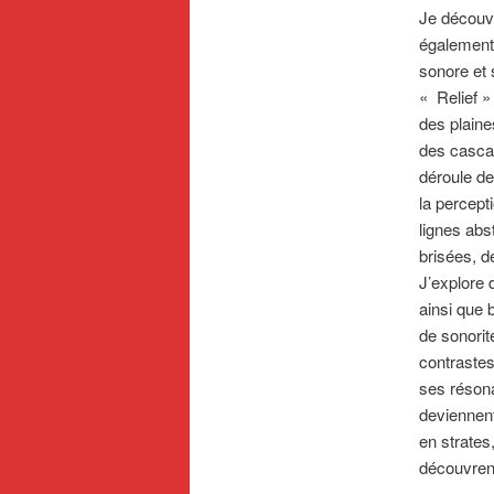
Je découvr
également 
sonore et s
« Relief 
des plaine
des cascad
déroule de
la percept
lignes abs
brisées, 
J’explore 
ainsi que 
de sonorit
contrastes,
ses réson
deviennent
en strates
découvrent