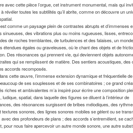
e avec cette pièce l’orgue, cet instrument monumental, mais qui invi
à révéler toutes les subtilités qu’il abrite, comme on découvre un uni
patial.
» est comme un paysage plein de contrastes abrupts et d’immenses e
s sinueuses, des vibrations plus ou moins rugueuses, lisses, entrec
es de roches tremblantes, de turbulences et des falaises, un monde
s étendues égales ou graveleuses, où le chant des objets et de fricti
ion. Des résonances qui prennent vie, qui deviennent objets autonom
traites qui se remplissent de matière. Des sentiers acoustiques, des 
des accords recomposés.
dans cette œuvre, l’immense extension dynamique et fréquentielle de 
beaucoup de ses souplesses et de ses combinatoires ; ce grand créa
és riches et ambivalentes m’a inspiré pour écrire une composition ple
 ludique, spatial, dans laquelle des figures se diluent à l’intérieur de
ances, des résonances surgissent de bribes mélodiques, des rythme
 textures sonores, des lignes sonores mobiles se gèlent ou se trans
, avec des profondeurs de plans ; des accords s’entremêlent, se cac
, pour nous faire apercevoir un autre monde sonore, une autre subs