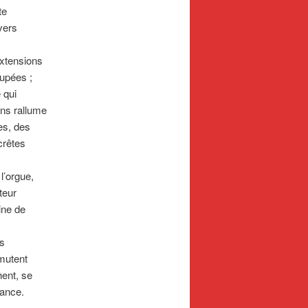
te
vers
xtensions
oupées ;
 qui
ons rallume
es, des
crêtes
l’orgue,
teur
ine de
s
mutent
hent, se
tance.