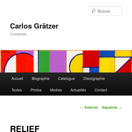
Ir
al
Busc
contenido
principal
Carlos Grätzer
Composer
Menú
Accueil
Biographie
Catalogue
Discographie
principal
Textes
Photos
Medias
Actualités
Contact
Navegación
←
Anterior
Siguiente
→
de
entradas
RELIEF