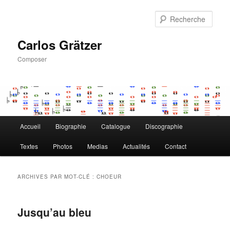
Aller
Aller
au
au
Rech
contenu
contenu
principal
secondaire
Carlos Grätzer
Composer
Menu
Accueil
Biographie
Catalogue
Discographie
principal
Textes
Photos
Medias
Actualités
Contact
ARCHIVES PAR MOT-CLÉ :
CHOEUR
Jusqu’au bleu