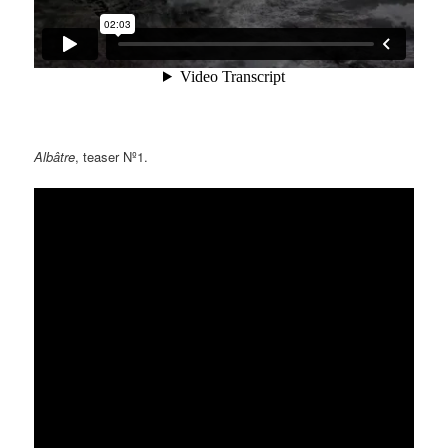
Albâtre
, teaser Nº1.