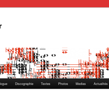
r
logue
Discographie
Textes
Photos
Medias
Actualités