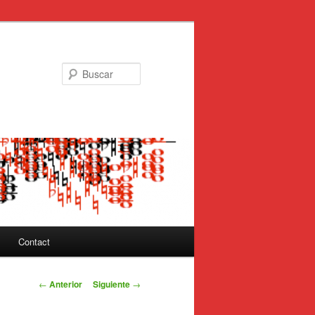
Buscar
Contact
Navegación
←
Anterior
Siguiente
→
de