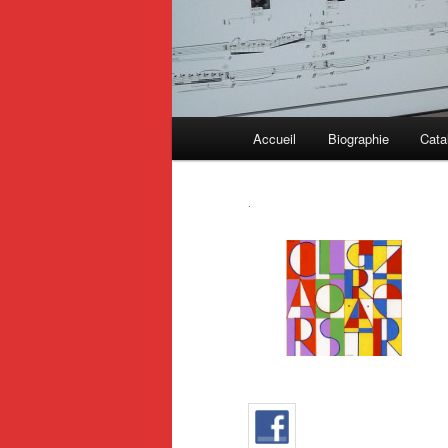
Menú
Accueil
Biographie
Cata
principal
.