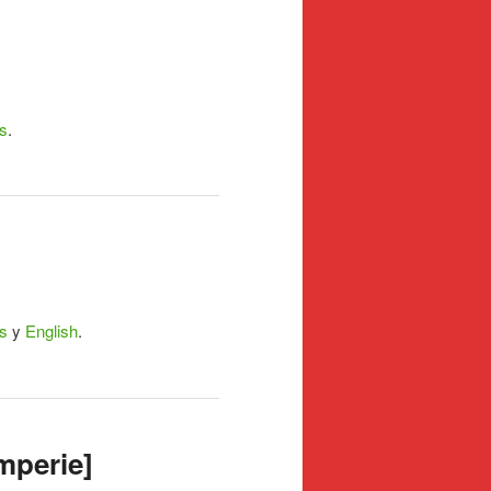
s
.
s
y
English
.
mperie]