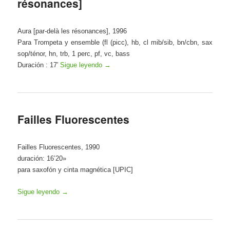
résonances]
Aura [par-delà les résonances], 1996
Para Trompeta y ensemble (fl (picc), hb, cl mib/sib, bn/cbn, sax
sop/ténor, hn, trb, 1 perc, pf, vc, bass
Duración : 17′
Sigue leyendo
→
Failles Fluorescentes
Failles Fluorescentes, 1990
duración: 16’20»
para saxofón y cinta magnética [UPIC]
Sigue leyendo
→