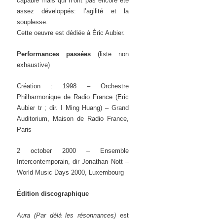
capable mais qui n’ont pas encore été
assez développés: l’agilité et la
souplesse.
Cette oeuvre est dédiée à Éric Aubier.
Performances passées
(liste non
exhaustive)
Création : 1998 – Orchestre
Philharmonique de Radio France (Eric
Aubier tr ; dir. I Ming Huang) – Grand
Auditorium, Maison de Radio France,
Paris
2 october 2000 – Ensemble
Intercontemporain, dir Jonathan Nott –
World Music Days 2000, Luxembourg
Édition discographique
Aura (Par délà les résonnances)
est