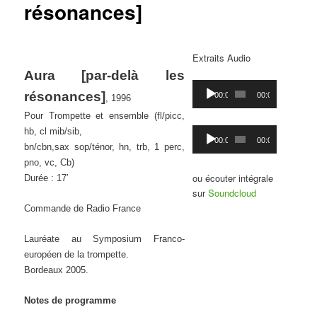
résonances]
Extraits Audio
Aura [par-delà les
Lecteur
résonances]
00:00
00:00
, 1996
audio
Pour Trompette et ensemble (fl/picc,
Lecteur
hb, cl mib/sib,
00:00
00:00
audio
bn/cbn,sax sop/ténor, hn, trb, 1 perc,
pno, vc, Cb)
ou écouter intégrale
Durée : 17′
sur
Soundcloud
Commande de Radio France
Lauréate au Symposium Franco-
européen de la trompette.
Bordeaux 2005.
Notes de programme