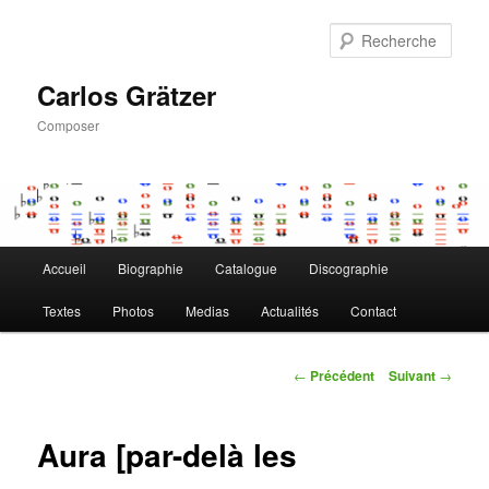
Aller
au
Rech
contenu
principal
Carlos Grätzer
Composer
Menu
Accueil
Biographie
Catalogue
Discographie
principal
Textes
Photos
Medias
Actualités
Contact
Navigation
←
Précédent
Suivant
→
des
articles
Aura [par-delà les