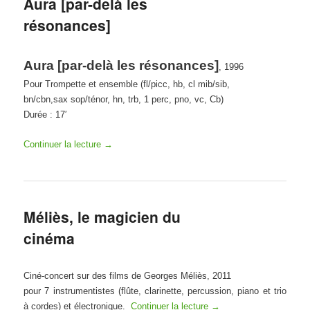
Aura [par-delà les
résonances]
Aura [par-delà les résonances]
, 1996
Pour Trompette et ensemble (fl/picc, hb, cl mib/sib,
bn/cbn,sax sop/ténor, hn, trb, 1 perc, pno, vc, Cb)
Durée : 17′
Continuer la lecture
→
Méliès, le magicien du
cinéma
Ciné-concert sur des films de Georges Méliès, 2011
pour 7 instrumentistes (flûte, clarinette, percussion, piano et trio
à cordes) et électronique.
Continuer la lecture
→