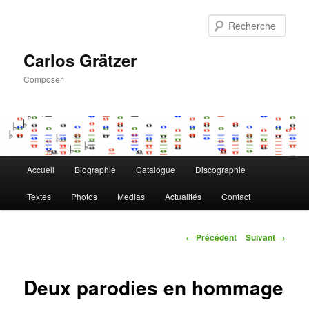
Aller
au
Rech
contenu
principal
Carlos Grätzer
Composer
Menu
Accueil
Biographie
Catalogue
Discographie
principal
Textes
Photos
Medias
Actualités
Contact
Navigation
←
Précédent
Suivant
→
des
articles
Deux parodies en hommage