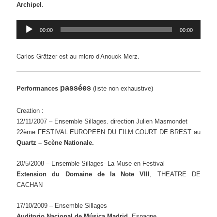
Archipel
.
Lecteur
00:00
00:00
audio
Carlos Grätzer est au micro d’Anouck Merz.
passées
Performances
(liste non exhaustive)
Creation :
12/11/2007 –
Ensemble Sillages. direction Julien Masmondet
22ème FESTIVAL EUROPEEN DU FILM COURT DE BREST au
Quartz – Scène Nationale.
20/5/2008 – Ensemble Sillages- La Muse en Festival
Extension du Domaine de la Note VIII
, THEATRE DE
CACHAN
17/10/2009 – Ensemble Sillages
Auditorio Nacional de Música Madrid
, Espagne