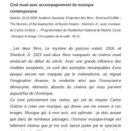
Ciné muet avec accompagnement de musique
contemporaine
Madrid, 18.10.2008. Auditorio Nacional. Projection des films : Emerson/Griffith :
The Mystery of the leaping fish, et Buster Keaton : Sherlock Jr., avec musique
de Carlos Grätzer…. Programmation de l’Auditorium National de Madrid. Cycle
: Musique et image. Occupation de la salle : 95 %.
.
..Les deux films, Le mystère du poisson volant, 1916, et
Sherlock Jr. 1923 sont deux films marquants du cinéma muet
américain du début du siècle. Avec une grande influence des
modèles européens, ce sont des exemples remarquables d’une
époque encore non marquée par le matérialisme, où régnait
l’imagination rêveuse, la modestie ainsi que l’insouciance
démesurée, éléments absents du cinéma qui nous parvient
aujourd’hui de l’Amérique.
Ce sont précisément ces vertus, qui ont du inspirer Carlos
Grätzer à créer une musique, qui donne une vie sonore à ces
images. Musique qui, à mon avis, est optimale : je dois avouer
que dans de nombreux passages, l’osmose musique-image est
tellement intense que je me suis laissé porter par le spectacle