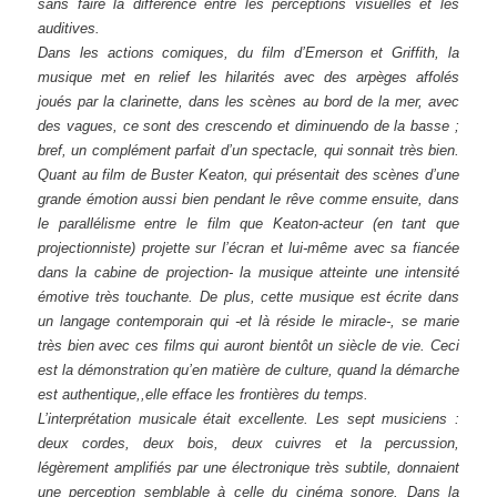
sans faire la différence entre les perceptions visuelles et les
auditives.
Dans les actions comiques, du film d’Emerson et Griffith, la
musique met en relief les hilarités avec des arpèges affolés
joués par la clarinette, dans les scènes au bord de la mer, avec
des vagues, ce sont des crescendo et diminuendo de la basse ;
bref, un complément parfait d’un spectacle, qui sonnait très bien.
Quant au film de Buster Keaton, qui présentait des scènes d’une
grande émotion ­aussi bien pendant le rêve comme ensuite, dans
le parallélisme entre le film que Keaton-acteur (en tant que
projectionniste) projette sur l’écran et lui-même avec sa fiancée
dans la cabine de projection- la musique atteinte une intensité
émotive très touchante. De plus, cette musique est écrite dans
un langage contemporain qui -et là réside le miracle-, se marie
très bien avec ces films qui auront bientôt un siècle de vie. Ceci
est la démonstration qu’en matière de culture, quand la démarche
est authentique,,elle efface les frontières du temps.
L’interprétation musicale était excellente. Les sept musiciens :
deux cordes, deux bois, deux cuivres et la percussion,
légèrement amplifiés par une électronique très subtile, donnaient
une perception semblable à celle du cinéma sonore. Dans la