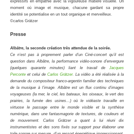
expressifs en empathie avec la vigoureuse matière visuelle. Un
moment où image et musique, chacune gardant sa propre
identité se potentialise en un tout organique et merveilleux.
©carlos Grätzer
Presse
Albâtre
, la seconde création très attendue de la soirée.
Ce n’est pas à proprement parler d’un Ciné-concert qu’il est
question dans Albâtre, la performance vidéo-sonore d’envergure
(quelques quarante minutes) liant le travail de
Jacques
Perconte
et celui de
Carlos Grätzer
. La vidéo a été réalisée à la
demande du compositeur franco-argentin familier des techniques
de la musique à l’image. Albâtre est un flux continu d’images
voyageuses (la mer, le ciel, les bateaux, les oiseaux, le vert des
prairies, la fumée des usines…) où le vidéaste travaille en
virtuose le passage entre le monde visible et la synthèse
numérique, dans une fantasmagorie de textures, de couleurs et
de mouvement. Carlos Grätzer a quant à lui réuni dix
instrumentistes et des sons fixés sur support pour élaborer une
toile sonore sur mesure, d’un ressort énergétique impressionnant.