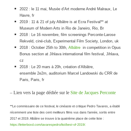
2022 : le 11 mai, Musée d’Art moderne André Malraux, Le
Havre, fr
2019 : 11 & 21 of july Albâtre is at Ecra Festival** at
Museum of Modern Arts in Rio de Janeiro, Rio, Br
2018 : Le 16 novembre, film screenings Perconte-Larose
Rekveld, ciné-club,
Experimental Film Society, London, uk
2018 : October 25th to 30th,
Albâtre
in competition in Opus
Bonus section at Jihlava international film festival, Jihlava,
cz
2018 : Le 20 mars à 20h, création d’Albâtre,
ensemble 2e2m, auditorium Marcel Landowski du CRR de
Paris, Paris, fr
– Lien vers la page dédiée sur le
Site de Jacques Perconte
**Le commissaire de ce festival, le cinéaste et critique Pedro Tavares, a établi
récemment une liste des cent meilleurs films vus dans l’année, sortis entre
2017 et 2019. Albâtre se trouve à la quatrième place de cette liste :
https://letterboxd.com/tavarespedro/list/best-of-2019/.