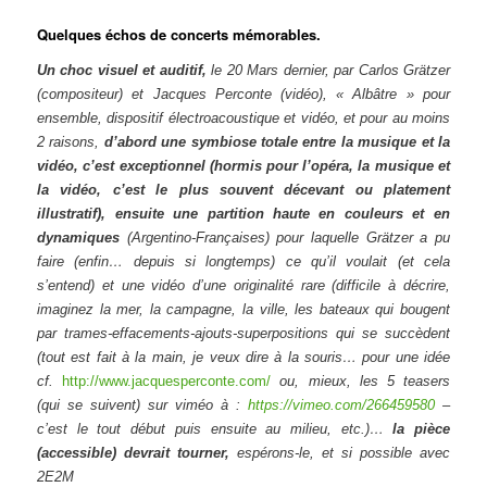
Quelques échos de concerts mémorables.
Un choc visuel et auditif,
le 20 Mars dernier, par Carlos Grätzer
(compositeur) et Jacques Perconte (vidéo), « Albâtre » pour
ensemble, dispositif électroacoustique et vidéo, et pour au moins
2 raisons,
d’abord une symbiose totale entre la musique et la
vidéo, c’est exceptionnel (hormis pour l’opéra, la musique et
la vidéo, c’est le plus souvent décevant ou platement
illustratif), ensuite une partition haute en couleurs et en
dynamiques
(Argentino-Françaises) pour laquelle Grätzer a pu
faire (enfin… depuis si longtemps) ce qu’il voulait (et cela
s’entend) et une vidéo d’une originalité rare (difficile à décrire,
imaginez la mer, la campagne, la ville, les bateaux qui bougent
par trames-effacements-ajouts-superpositions qui se succèdent
(tout est fait à la main, je veux dire à la souris… pour une idée
cf.
http://www.jacquesperconte.com/
ou, mieux, les 5 teasers
(qui se suivent) sur viméo à :
https://vimeo.com/266459580
–
c’est le tout début puis ensuite au milieu, etc.)…
la pièce
(accessible) devrait tourner,
espérons-le, et si possible avec
2E2M