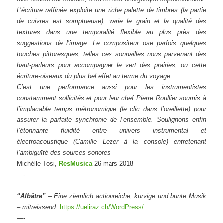
L’écriture raffinée exploite une riche palette de timbres (la partie
de cuivres est somptueuse), varie le grain et la qualité des
textures dans une temporalité flexible au plus près des
suggestions de l’image. Le compositeur ose parfois quelques
touches pittoresques, telles ces sonnailles nous parvenant des
haut-parleurs pour accompagner le vert des prairies, ou cette
écriture-oiseaux du plus bel effet au terme du voyage.
C’est une performance aussi pour les instrumentistes
constamment sollicités et pour leur chef
Pierre Roullier
soumis à
l’implacable temps métronomique (le clic dans l’oreillette) pour
assurer la parfaite synchronie de l’ensemble. Soulignons enfin
l’étonnante fluidité entre univers instrumental et
électroacoustique (Camille Lezer à la console) entretenant
l’ambiguïté des sources sonores.
Michèlle Tosi,
ResMusica
26 mars 2018
—-
“Albâtre”
– Eine ziemlich actionreiche, kurvige und bunte Musik
– mitreissend.
https://ueliraz.ch/WordPress/
—-