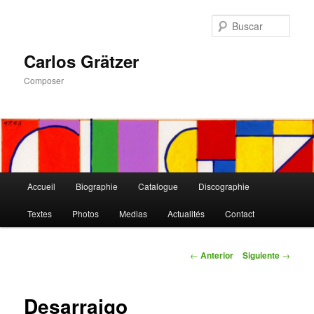
Ir
al
Busc
contenido
principal
Carlos Grätzer
Composer
Menú
Accueil
Biographie
Catalogue
Discographie
principal
Textes
Photos
Medias
Actualités
Contact
Navegación
←
Anterior
Siguiente
→
de
entradas
Desarraigo