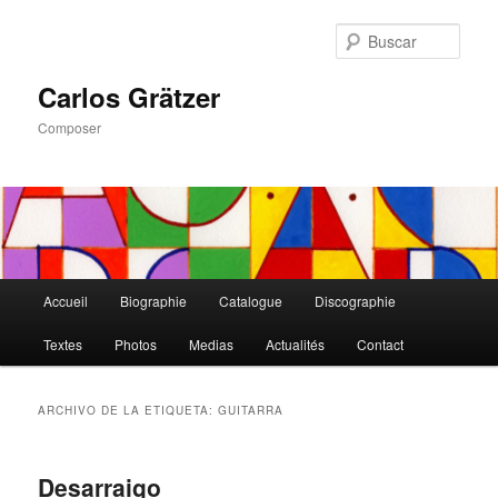
Ir
Ir
al
al
Busc
contenido
contenido
principal
secundario
Carlos Grätzer
Composer
Menú
Accueil
Biographie
Catalogue
Discographie
principal
Textes
Photos
Medias
Actualités
Contact
ARCHIVO DE LA ETIQUETA:
GUITARRA
Desarraigo