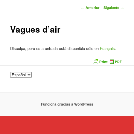
Navegación
←
Anterior
Siguiente
→
de
entradas
Vagues d’air
Disculpa, pero esta entrada está disponible sólo en
Français
.
Funciona gracias a WordPress